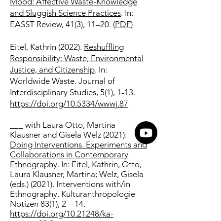
Mood: Affective Waste-Knowledge
and Sluggish Science Practices
. In:
EASST Review, 41(3), 11–20. (
PDF
)
Eitel, Kathrin (2022).
Reshuffling
Responsibility: Waste, Environmental
Justice, and Citizenship
. In:
Worldwide Waste. Journal of
Interdisciplinary Studies, 5(1), 1-13.
https://doi.org/10.5334/wwwj.87
___ with Laura Otto, Martina
Klausner and Gisela Welz (2021):
Doing Interventions. Experiments and
Collaborations in Contemporary
Ethnography
. In: Eitel, Kathrin, Otto,
Laura Klausner, Martina; Welz, Gisela
(eds.) (2021). Interventions with/in
Ethnography. Kulturanthropologie
Notizen 83(1), 2 – 14.
https://doi.org/
10.21248/ka-