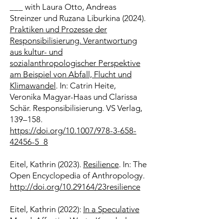
___ with Laura Otto, Andreas
Streinzer und Ruzana Liburkina (2024).
Praktiken und Prozesse der
Responsibilisierung. Verantwortung
aus kultur- und
sozialanthropologischer Perspektive
am Beispiel von Abfall, Flucht und
Klimawandel
. In: Catrin Heite,
Veronika Magyar-Haas und Clarissa
Schär.
Responsibilisierung
. VS Verlag,
139–15
8.
https://doi.org/10.1007/978-3-658-
42456-5_8
Eitel, Kathrin (2023).
Resilie
nce
. In: The
Open Encyclopedia of Anthropology.
http://doi.org/10.29164/23resilience
Eitel, Kathrin (2022):
In a Speculative