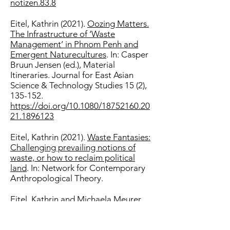
notizen.83.8
Eitel, Kathrin (2021).
Oozing Matters.
The Infrastructure of ‘Waste
Management’ in Phnom Penh and
Emergent Naturecultures
. In: Casper
Bruun Jensen (ed.), Material
Itineraries. Journal for East Asian
Science & Technology Studies 15 (2),
135-152.
https://doi.org/
10.1080/18752160.20
21.1896123
Eitel, Kathrin (2021).
Waste Fantasies:
Challenging prevailing notions of
waste, or how to reclaim political
land
. In: Network for Contemporary
Anthropological Theory.
Eitel, Kathrin and Michaela Meurer
(2021).
Introduction. Exploring
Multifarious Worlds and the Political