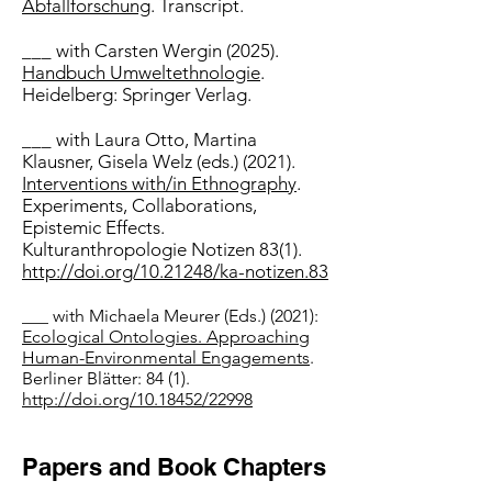
Abfallforschung
.​ Transcript.
___
with
Carsten Wergin (2025).
Handbuch Umweltethnologie
.
Heidelberg: Springer Verlag.
___
with Laura
Otto, Martina
Klausner, Gisela Welz (eds.) (2021).
Interventions with/in Ethnography
.
Experiments, Collaborations,
Epistemic Effects.
Kulturanthropologie Notizen 83(1).
http://doi.org/
10.21248/ka-notizen.83
___ with Michaela Meurer (Eds.) (2021):
Ecological Ontologies. Approaching
Human-Environmental Engagements
.
Berliner Blätter: 84 (1).
http://doi.org/
10.18452/22998
Papers and Book Chapters